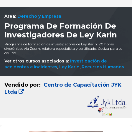
Área:
Derecho y Empresa
Programa De Formación De
Investigadores De Ley Karin
Programa de formación de investigadores de Ley Karin: 20 horas
sincrónicas vía Zoom, relatora especialista y certificado. Cotiza para tu
equipo.
Ver otros cursos asociados a:
Investigación de
accidentes e incidentes
,
Ley Karin
,
Recursos Humanos
Vendido por:
Centro de Capacitación JYK
Ltda