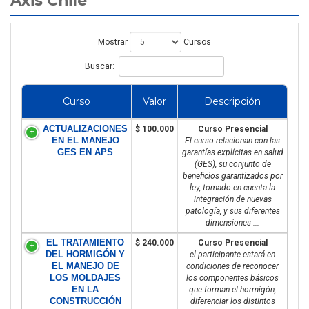
Mostrar
Cursos
Buscar:
Curso
Valor
Descripción
ACTUALIZACIONES
$ 100.000
Curso Presencial
EN EL MANEJO
El curso relacionan con las
GES EN APS
garantías explícitas en salud
(GES), su conjunto de
beneficios garantizados por
ley, tomado en cuenta la
integración de nuevas
patología, y sus diferentes
dimensiones ...
EL TRATAMIENTO
$ 240.000
Curso Presencial
DEL HORMIGÓN Y
el participante estará en
EL MANEJO DE
condiciones de reconocer
LOS MOLDAJES
los componentes básicos
EN LA
que forman el hormigón,
CONSTRUCCIÓN
diferenciar los distintos