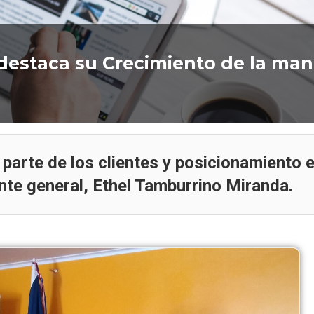
Reforma a la fran
SENCE: 5 razones 
destaca su Crecimiento de la ma
para transformar el 
según exper
parte de los clientes y posicionamiento 
nte general, Ethel Tamburrino Miranda.