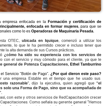
 empresa enfocada en la
Formación y certificación de
rincipalmente, enfocada en formar mujeres
, para que se
onales como lo es
Operadoras de Maquinaria Pesada
.
, esta OTEC,
ubicada en Iquique
, comenzó a utilizar los
amente, lo que le ha permitido crecer e incluso tener que
te la alta demanda de sus Cursos prácticos.
ltó
¿cómo ha sido su experiencia con los servicios de
vo con el servicio y muy cómodo para el cliente, ya que le
te general de Potenza Capacitaciones,
Ethel Tamburrino
r el Servicio "Botón de Pago".
¿Por qué dieron este paso?
er una empresa Estable en el tiempo que he usado sus
osto razonable
”, dijo la ejecutiva, quien agregó que
“el
 es solo una Forma de Pago, sino que va acompañada de
”
.
sí, con este y otros servicios de RedCapacitación crecer
s Capacitaciones. Como señala su gerente general “Hemos