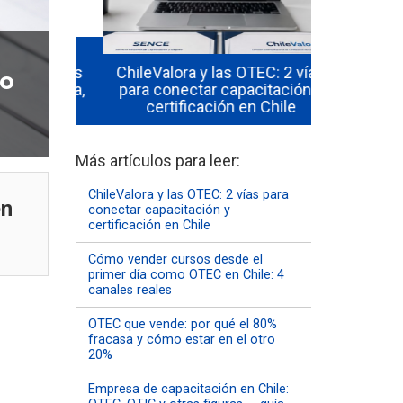
quicia
urgentes
ChileValora y las OTEC: 2 vías
Cómo vende
no
sistema,
para conectar capacitación y
primer d
to
certificación en Chile
Chile: 
Más artículos para leer:
ChileValora y las OTEC: 2 vías para
en
conectar capacitación y
certificación en Chile
Cómo vender cursos desde el
primer día como OTEC en Chile: 4
canales reales
OTEC que vende: por qué el 80%
fracasa y cómo estar en el otro
20%
Empresa de capacitación en Chile: