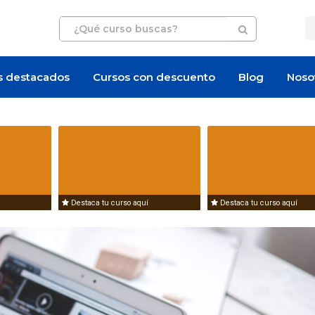
s destacados
Cursos con descuento
Blog
Noso
Destaca tu curso aquí
Destaca tu curso aquí
Artículo