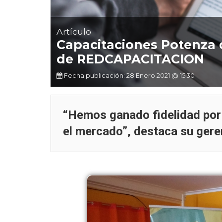
Artículo
Capacitaciones Potenza 
de REDCAPACITACION
Fecha publicación: 28 Enero 2021 @ 15:30
“Hemos ganado fidelidad por 
el mercado”, destaca su gere