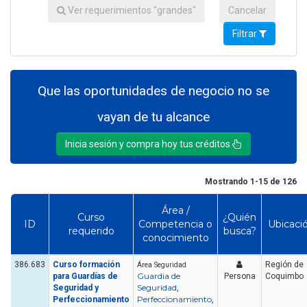
Ver requerimientos "grandes"
Cancelar
Filtrar
Que las oportunidades de negocio no se
vayan de tu alcance
Inicia sesión y compra hoy tus créditos
Mostrando 1-15 de 126
Área /
Curso
¿Quién
ID
Competencia o
Ubicaci
requerido
busca?
conocimiento
386.683
Curso formación
Región de
Área Seguridad
Guardia de
para Guardías de
Persona
Coquimbo
Seguridad
Seguridad y
,
Perfeccionamiento
Perfeccionamiento
,