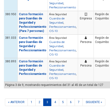
Seguridad
,
Perfeccionamiento
380.950
Curso formación
Región de
Área Seguridad
Guardia de
para Guardías de
Empresa
Coquimbo
Seguridad
Seguridad y
,
Perfeccionamiento
Perfeccionamiento
,
OS-10
(Para 7 personas)
381.033
Curso formación
Región de
Área Seguridad
Guardia de
para Guardías de
Persona
Coquimbo
Seguridad
Seguridad y
,
Perfeccionamiento
Perfeccionamiento
,
OS-10
380.893
Curso formación
Región de
Área Seguridad
Guardia de
para Guardías de
Persona
Coquimbo
Seguridad
Seguridad y
,
Perfeccionamiento
Perfeccionamiento
,
OS-10
Página 3 de 9, mostrando requerimientos del 31 al 45 de un total de 127
« ANTERIOR
1
2
3
4
5
6
7
SIGUIENTE »