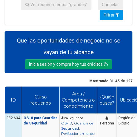
Ver requerimientos "grandes"
Cancelar
Filtrar
Que las oportunidades de negocio no se
vayan de tu alcance
Inicia sesión y compra hoy tus créditos
Mostrando 31-45 de 127
Área /
Curso
¿Quién
ID
Competencia o
Ubicaci
requerido
busca?
conocimiento
382.634
OS10 para Guardias
Región del
Área Seguridad
OS-10
Guardia de
de Seguridad
,
Persona
BioBío
Seguridad
,
Perfeccionamiento