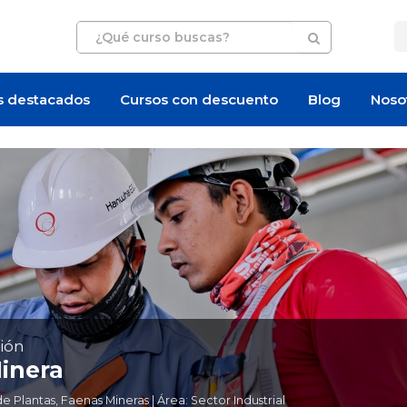
s destacados
Cursos con descuento
Blog
Noso
ión
inera
Plantas, Faenas Mineras | Área: Sector Industrial