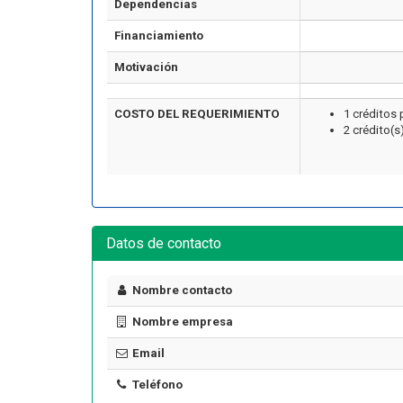
Dependencias
Financiamiento
Motivación
COSTO DEL REQUERIMIENTO
1 créditos 
2 crédito(s
Artículo
Datos de contacto
Nombre contacto
Nombre empresa
Email
Cómo Formar una Brigada de
Emergencia en tu Empresa
Teléfono