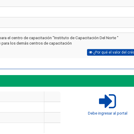
para el centro de capacitación "Instituto de Capacitación Del Norte "
) para los demás centros de capacitación
¿Por qué el valor del cré
Artículo
Artículo
¿Cuánto cuesta certificarse en
¿Cuánto cuesta un 
Debe ingresar al portal
seguridad industrial en Chile
manejo de extintores
en 2026? El precio real de los
en 2026? Precios rea
10 cursos
incluye cada op