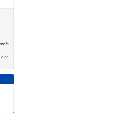
ste la
n o no