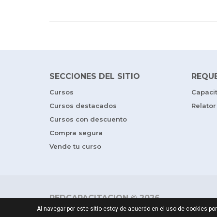
SECCIONES DEL SITIO
REQU
Cursos
Capaci
Cursos destacados
Relator
Cursos con descuento
Compra segura
Vende tu curso
REDCAPACITACION © 2026
Al navegar por este sitio estoy de acuerdo en el uso de cookies 