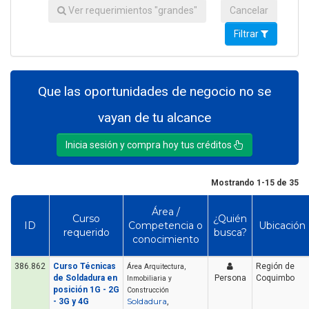
Ver requerimientos "grandes"
Cancelar
Filtrar
Que las oportunidades de negocio no se
vayan de tu alcance
Inicia sesión y compra hoy tus créditos
Mostrando 1-15 de 35
Área /
Curso
¿Quién
ID
Competencia o
Ubicación
requerido
busca?
conocimiento
386.862
Curso Técnicas
Región de
Área Arquitectura,
de Soldadura en
Persona
Coquimbo
Inmobiliaria y
posición 1G - 2G
Construcción
Soldadura
- 3G y 4G
,