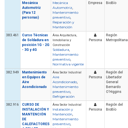
Mecánica
Mecánica
Empresa
BioBío
Automotriz
Automotriz
,
Mantenimiento
(Para 12
preventivo
personas)
,
Reparación y
Mantención
383.461
Curso Técnicas
Región
Área Arquitectura,
de Soldadura en
Persona
Metropolitana
Inmobiliaria y
posición 1G - 2G
Construcción
Soldadura
- 3G y 4G
,
Mantenimiento
preventivo
,
Normativa vigente
382.949
Mantenimiento
Región del
Área Sector Industrial
Aire
en Equipos de
Persona
Libertador
Acondicionado
Aire
,
General
Mantenimiento
Acondicionado
Bernardo
preventivo
,
O'Higgins
Refrigeración
382.916
CURSO DE
Región del
Área Sector Industrial
Instalación y
INSTALACIÓN Y
Persona
BioBío
Mantención
MANTENCIÓN
,
Mantenimiento
DE
preventivo
CALEFACTORES
,