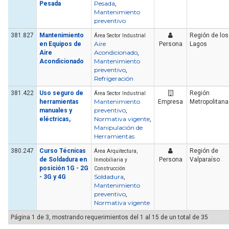
Pesada
Pesada
,
Mantenimiento
preventivo
381.827
Mantenimiento
Región de los
Área Sector Industrial
Aire
en Equipos de
Persona
Lagos
Acondicionado
Aire
,
Mantenimiento
Acondicionado
preventivo
,
Refrigeración
381.422
Uso seguro de
Región
Área Sector Industrial
Mantenimiento
herramientas
Empresa
Metropolitana
preventivo
manuales y
,
Normativa vigente
eléctricas,
,
Manipulación de
Herramientas
380.247
Curso Técnicas
Región de
Área Arquitectura,
de Soldadura en
Persona
Valparaíso
Inmobiliaria y
posición 1G - 2G
Construcción
Soldadura
- 3G y 4G
,
Mantenimiento
preventivo
,
Normativa vigente
Página 1 de 3, mostrando requerimientos del 1 al 15 de un total de 35