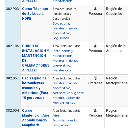
Mantención
A PELLET
382.903
Curso Técnicas
Región de
Área Arquitectura,
de Soldadura
Persona
Coquimbo
Inmobiliaria y
HDPE
Construcción
Soldadura
,
Mantenimiento
preventivo
,
Seguridad
382.106
CURSO DE
Región de la
Área Sector Industrial
Instalación y
INSTALACIÓN Y
Persona
Araucanía
Mantención
MANTENCIÓN
,
Mantenimiento
DE
preventivo
CALEFACTORES
,
Mantención
A PELLET
382.067
Uso seguro de
Región
Área Sector Industrial
Mantenimiento
herramientas
Empresa
Metropolitana
preventivo
manuales y
,
Normativa vigente
eléctricas (Para
,
Manipulación de
10 personas)
Herramientas
382.004
Curso
Región
Área Sector Industrial
Aire
Mantención Aire
Persona
Metropolitana
Acondicionado
Acondicionado
,
Maquinaria
Maquinaria