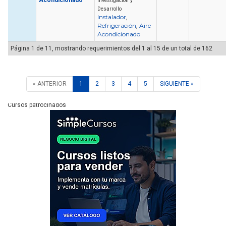
Acondicionado
Investigación y
Desarrollo
Instalador
,
Refrigeración
Aire
,
Acondicionado
Página 1 de 11, mostrando requerimientos del 1 al 15 de un total de 162
« ANTERIOR
1
2
3
4
5
SIGUIENTE »
Cursos patrocinados