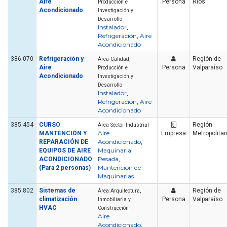
Aire
Persona
Ríos
Producción e
Acondicionado
Investigación y
Desarrollo
Instalador
,
Refrigeración
Aire
,
Acondicionado
386.070
Refrigeración y
Región de
Área Calidad,
Aire
Persona
Valparaíso
Producción e
Acondicionado
Investigación y
Desarrollo
Instalador
,
Refrigeración
Aire
,
Acondicionado
385.454
CURSO
Región
Área Sector Industrial
Aire
MANTENCIÓN Y
Empresa
Metropolita
Acondicionado
REPARACIÓN DE
,
Maquinaria
EQUIPOS DE AIRE
Pesada
ACONDICIONADO
,
Mantención de
(Para 2 personas)
Maquinarias
385.802
Sistemas de
Región de
Área Arquitectura,
climatización
Persona
Valparaíso
Inmobiliaria y
HVAC
Construcción
Aire
Acondicionado
,