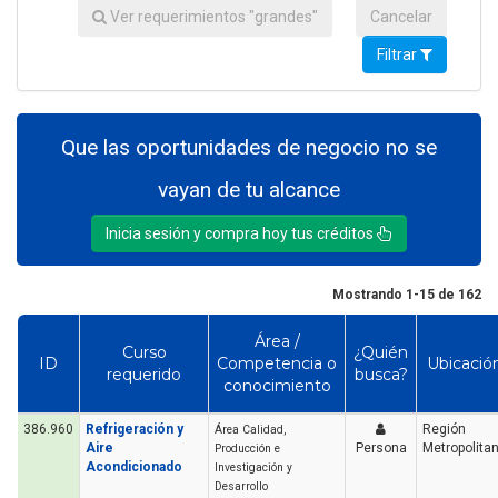
Ver requerimientos "grandes"
Cancelar
Filtrar
Que las oportunidades de negocio no se
vayan de tu alcance
Inicia sesión y compra hoy tus créditos
Mostrando 1-15 de 162
Área /
Curso
¿Quién
ID
Competencia o
Ubicació
requerido
busca?
conocimiento
386.960
Refrigeración y
Región
Área Calidad,
Aire
Persona
Metropolita
Producción e
Acondicionado
Investigación y
Desarrollo