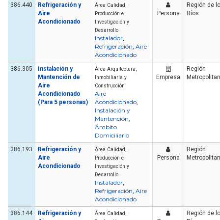
386.440
Refrigeración y
Región de l
Área Calidad,
Aire
Persona
Ríos
Producción e
Acondicionado
Investigación y
Desarrollo
Instalador
,
Refrigeración
Aire
,
Acondicionado
386.305
Instalación y
Región
Área Arquitectura,
Mantención de
Empresa
Metropolita
Inmobiliaria y
Aire
Construcción
Aire
Acondicionado
Acondicionado
(Para 5 personas)
,
Instalación y
Mantención
,
Ámbito
Domiciliario
386.193
Refrigeración y
Región
Área Calidad,
Aire
Persona
Metropolita
Producción e
Acondicionado
Investigación y
Desarrollo
Instalador
,
Refrigeración
Aire
,
Acondicionado
386.144
Refrigeración y
Región de l
Área Calidad,