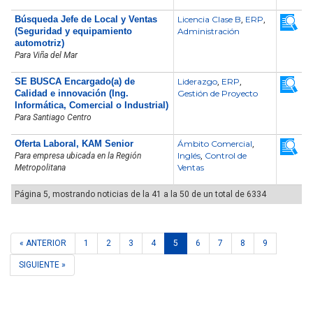
Búsqueda Jefe de Local y Ventas
Licencia Clase B
ERP
,
,
(Seguridad y equipamiento
Administración
automotriz)
Para Viña del Mar
SE BUSCA Encargado(a) de
Liderazgo
ERP
,
,
Calidad e innovación (Ing.
Gestión de Proyecto
Informática, Comercial o Industrial)
Para Santiago Centro
Oferta Laboral, KAM Senior
Ámbito Comercial
,
Inglés
Control de
Para empresa ubicada en la Región
,
Ventas
Metropolitana
Página 5, mostrando noticias de la 41 a la 50 de un total de 6334
« ANTERIOR
1
2
3
4
5
6
7
8
9
SIGUIENTE »