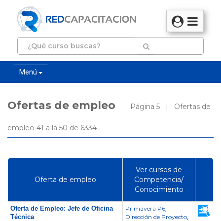
Menú
Ofertas de empleo
Página 5 | Ofertas de
empleo 41 a la 50 de 6334
Ver cursos de
Oferta de empleo
Competencia/
Conocimiento
Oferta de Empleo: Jefe de Oficina
Primavera P6
,
Técnica
Dirección de Proyecto
,