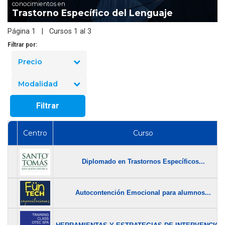
conocimientos en
Trastorno Específico del Lenguaje
Página 1 | Cursos 1 al 3
Filtrar por:
Precio
Modalidad
Filtrar
Centro
Curso
Diplomado en Trastornos Específicos...
Autocontención Emocional para alumnos...