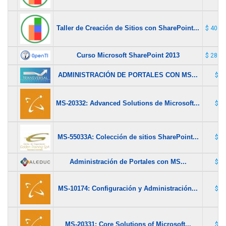
Taller de Creación de Sitios con SharePoint...
$ 400.
Curso Microsoft SharePoint 2013
$ 280.
ADMINISTRACIÓN DE PORTALES CON MS...
$ 1
MS-20332: Advanced Solutions de Microsoft...
$ 1
MS-55033A: Colección de sitios SharePoint...
$ 1
Administración de Portales con MS...
$ 1
MS-10174: Configuración y Administración...
$ 1
MS-20331: Core Solutions of Microsoft...
$ 1