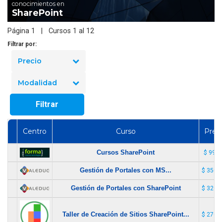
conocimientos en
SharePoint
Página 1 | Cursos 1 al 12
Filtrar por:
Precio
Modalidad
Filtrar
Centro
Curso
Prec
Cursos SharePoint
$ 99.9
Gestión de Portales con MS...
$ 350.
Gestión de Portales con SharePoint
$ 320.
Taller de Creación de Sitios SharePoint...
$ 270.