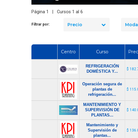
seguridad industrial en Chile
 busca Operario de
en 2026? El precio real de los
Página 1 | Cursos 1 al 6
Servicios
10 cursos
Precio
Moda
Filtrar por:
Centro
Curso
Prec
REFRIGERACIÓN
$ 182.
DOMÉSTICA Y...
Operación segura de
plantas de
$ 115.
refrigeración...
MANTENIMIENTO Y
SUPERVISIÓN DE
$ 140.
PLANTAS...
Mantenimiento y
Supervisión de
$ 136.
plantas...