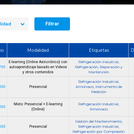
manejo de extintores en Chile
¿Cuánto dura un cur
en 2026? Precios reales y qué
y manejo de extint
incluye cada opción
Chile?
Filtrar
lidad
io
Modalidad
Etiquetas
D
Refrigeración Industrial
E-learning (Online Asincrónico) con
,
Refrigeración
Reparación y
700
autoaprendizaje basado en Videos
,
Mantención
y otros contenidos
Refrigeración Industrial
,
Amoniaco
Instrumento de
000
Presencial
,
Medición
Refrigeración Industrial
Mixto: Presencial + E-learning
,
000
Amoniaco
(Online)
Gestión del Mantenimiento
,
Refrigeración Industrial
000
Presencial
,
Refrigeración por Compresión