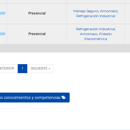
Manejo Seguro
Amoniaco
,
,
000
Presencial
Refrigeración Industrial
Refrigeración Industrial
,
Amoniaco
Presión
000
Presencial
,
Manométrica
ANTERIOR
1
SIGUIENTE »
los conocimientos y competencias