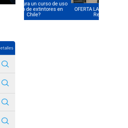
so de uso
ores en
OFERTA LABORAL : Técnico en
Refrigeración
etalles