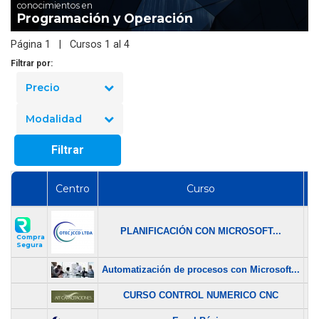
conocimientos en
Programación y Operación
Página 1 | Cursos 1 al 4
Filtrar por:
Precio
Modalidad
Filtrar
Centro
Curso
P
PLANIFICACIÓN CON MICROSOFT...
$ 
Compra
Segura
Automatización de procesos con Microsoft...
$ 
CURSO CONTROL NUMERICO CNC