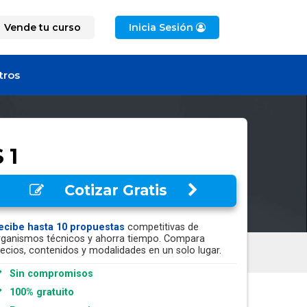
Vende tu curso
Inicia Sesión
tros
 1
Cotizar Gratis
ecibe hasta 10 propuestas
competitivas de
rganismos técnicos y ahorra tiempo. Compara
recios, contenidos y modalidades en un solo lugar.
Sin compromisos
100% gratuito