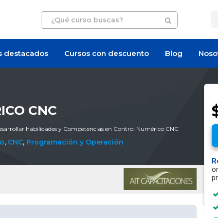
s destacados
Cursos con descuento
Blog
Noso
$
ICO CNC
esarrollar habilidades y Competencias en Control Numérico CNC
co
,
CNC
,
Programación y Operación
R
o
p