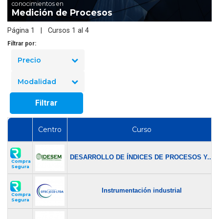
conocimientos en
Medición de Procesos
Página 1 | Cursos 1 al 4
Filtrar por:
Precio
Modalidad
Filtrar
Centro
Curso
DESARROLLO DE ÍNDICES DE PROCESOS Y...
Compra
Segura
Instrumentación industrial
Compra
Segura