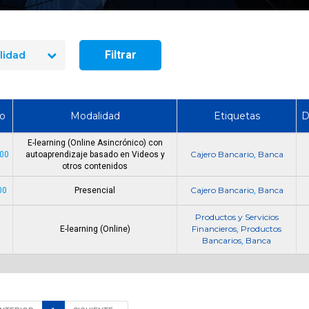
¿Qué requisitos se debe
RIESGOS FINANCIER
cumplir para trabajar como
tesoreria financiera
cajero bancario en chile?
dinero para Ba
Filtrar
lidad
io
Modalidad
Etiquetas
D
E-learning (Online Asincrónico) con
Cajero Bancario
Banca
000
autoaprendizaje basado en Videos y
,
otros contenidos
Cajero Bancario
Banca
00
Presencial
,
Productos y Servicios
Financieros
Productos
0
E-learning (Online)
,
Bancarios
Banca
,