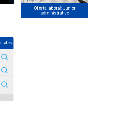
OS para
/ Mesa de
Oferta laboral: Junior
nco
administrativo
Oferta 
etalles