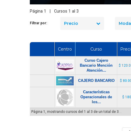
¿Por qué es importante
capacitarse con un curso de
Página 1 | Cursos 1 al 3
ta Laboral Banquero
Cajero bancario?
Precio
Moda
Filtrar por:
Centro
Curso
Prec
Curso Cajero
Bancario Mención
$ 120.
Atención...
CAJERO BANCARIO
$ 80.0
Características
Operacionales de
$ 18
los...
Página 1, mostrando cursos del 1 al 3 de un total de 3. .