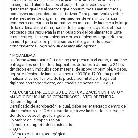
La seguridad alimentaria es el conjunto de medidas que
garantizan que los alimentos que consumimos sean inocuos y
conserven sus propiedades nutritivas. Para garantizarla y evitar
enfermedades de origen alimentario, es de vital importancia
conocer y cumplir con la normativa en materia de higiene a lo largo
de la cadena alimentaria, haciendo hincapié en aquellas etapas o
procesos que requieran la manipulación de los alimentos. Este
curso entrega las herramientas y procedimientos requeridos por
sanidad para que los participantes obtengan todos esos
conocimientos, logrando un desempeño óptimo.
* MODALIDAD:
De forma Asincrónica (E-Learning) se presenta el curso, donde se
entregan los contenidos disponibles de lunes a domingo 24 hrs,
divididos en 3 módulos con material de apoyo imprimible, videos,
soporte técnico de lunes a viernes de 09:00 a 17:00, una prueba al
finalizar el curso, la nota de la prueba permite la entrega del
diploma correspondiente, con escala de notas de 1.0 a 7.0.
* AL COMPLETAR EL CURSO DE "ACTUALIZACIÓN EN TRATO Y
MANEJO DE USUARIOS GERIÁTRICOS" USTED OBTENDRÁ:
Diploma digital.
Certificado de aprobación, el cual, debe ser entregado dentro del
plazo máximo de 10 días corridos una vez finalizado el curso, en
donde se especifique lo siguiente:
- Nombre de la capacitación.
- Nombre completo del funcionario.
- R.U.N.
- Número de horas pedagógicas.