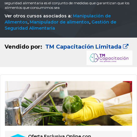
seguridad alimentaria es el conjunto de medidas que garantizan que los
alimentos que consumimos sea
Ver otros cursos asociados a:
Manipulación de
Alimentos
,
Manipulador de alimentos
,
Gestión de
Seguridad Alimentaria
Vendido por:
TM Capacitación Limitada
Oferta Exclusiva Online con