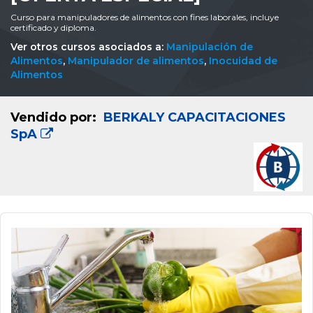
Curso para manipuladores de alimentos con fines laborales, incluye
certificado y diploma.
Ver otros cursos asociados a:
Manipulación de
Alimentos
,
Manipulador de alimentos
,
Inocuidad de
Alimentos
Vendido por:
BERKALY CAPACITACIONES
SpA