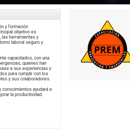
ón y formación
incipal objetivo es
Artículo
Artículo
 las herramientas y
torno laboral seguro y
nte capacitados, con una
emergencias, quienes han
base a sus experiencias y
dos para cumplir con los
ntes y sus colaboradores.
Tipos de Extintores y
Clasificación del Fuego: Guía
Cómo Saber si un Ext
y conocimientos ayudará a
Práctica para Elegir el Agente
Vigente: Recarga y M
orar la productividad.
Correcto
al Día