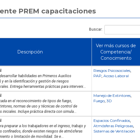
rente PREM capacitaciones
Buscar:
Ver más cursos de
Descripción
Competencia/
Conocimiento
Riesgos Psicosociales
l
,
PAP
Acoso Laboral
desarrollar habilidades en Primeros Auxilios
,
 y en la identificación y gestión de riesgos
ales. Entrega herramientas prácticas para interveni...
Manejo de Extintores
l
,
Fuego
3D
ada en el reconocimiento de tipos de fuego,
,
xtintores, normas de uso y técnicas de control de
 iniciales. Incluye práctica directa con simula...
Espacios Confinados
l
,
Atmósferas Peligrosas
a preparar a los trabajadores en el ingreso, trabajo y
,
Sistemas de Ventilación
s confinados, donde existen riesgos de atmósferas
iento o limitación de movilidad. Se e...