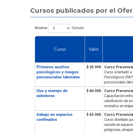
Cursos publicados por el Ofe
Mostrar
Cursos
Curso
Valor
Primeros auxilios
$ 29.999
Curso Presencia
psicologícos y riesgos
Curso orientado a 
psicosociales laborales
Psicológicos (PAP)
psicosociales labor
Uso y manejo de
$ 60.000
Curso Presencia
extintores
Capacitación enfoc
clasificación de e
incendios en etapas
trabajo en espacios
$ 65.000
Curso Presencia
confinados
Curso diseñado par
rescate en espacio
peligrosas, atrapam