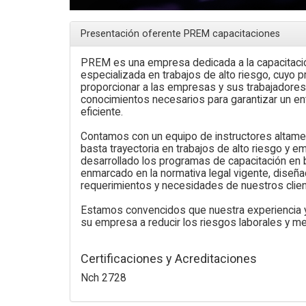
Presentación oferente PREM capacitaciones
PREM es una empresa dedicada a la capacitaci
especializada en trabajos de alto riesgo, cuyo pr
Artículo
proporcionar a las empresas y sus trabajadores,
conocimientos necesarios para garantizar un en
eficiente.
Contamos con un equipo de instructores altame
basta trayectoria en trabajos de alto riesgo y 
desarrollado los programas de capacitación en 
enmarcado en la normativa legal vigente, diseña
requerimientos y necesidades de nuestros clie
o cuesta un curso de
de extintores en Chile
¿Cuánto dura un curso de uso
Estamos convencidos que nuestra experiencia 
? Precios reales y qué
y manejo de extintores en
su empresa a reducir los riesgos laborales y mej
cluye cada opción
Chile?
Certificaciones y Acreditaciones
Nch 2728