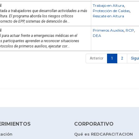
Trabajo en Altura
l
,
Protección de Caídas
tada a trabajadores que desarrollan actividades a más
,
Rescate en Altura
ltura. El programa aborda los riesgos críticos
correcto de EPP, sistemas de detención de...
Primeros Auxilios
RCP
l
,
,
DEA
 para actuar frente a emergencias médicas en el
os participantes aprenden a reconocer situaciones
rotocolos de primeros auxilios, ejecutar cor...
Anterior
1
2
Sigu
ERIMIENTOS
CORPORATIVO
tación
Qué es REDCAPACITACION