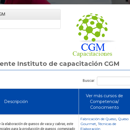
CGM
Artículo
Artículo
rente Instituto de capacitación CGM
Curso de Higiene y
Guía de Higien
Buscar:
Manipulación de Alimentos:
Manipulación de Ali
Normativa y Buenas Prácticas
Chile: Normativ
(Online)
Capacitación Oblig
Ver más cursos de
Descripción
Competencia/
Conocimiento
Fabricación de Queso
Queso
,
Gourmet
Técnicas de
e la elaboración de quesos de vaca y cabras, este
,
Elaboración
enciales para la producción de quesos, comenzado