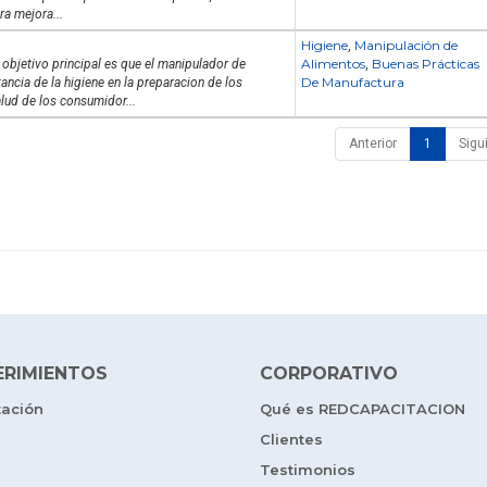
ra mejora...
Higiene
Manipulación de
,
Alimentos
Buenas Prácticas
 objetivo principal es que el manipulador de
,
De Manufactura
ncia de la higiene en la preparacion de los
lud de los consumidor...
Anterior
1
Sigu
ERIMIENTOS
CORPORATIVO
tación
Qué es REDCAPACITACION
Clientes
Testimonios