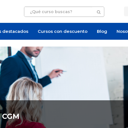
s destacados
Cursos con descuento
Blog
Noso
n CGM