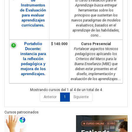
de
El curso Evaluación para el
Instrumentos
Aprendizaje busca entregar
de Evaluación
herramientas sobre los
para evaluar
principios que sustentan los
aprendizajes
nuevos paradigmas de modelos
curriculares.
evaluativos, basados en el
aprendizaje de las habilidades,
cono...
Portafolio
$ 140.000
Curso Presencial
Docente:
Fortalecer aspectos técnicos
instancia para
pedagógicos aplicando los
la reflexión
Criterios del Marco para la
pedagógica y
Buena Enseñanza (MBE) que
mejora de los
deben estar presentes en el
aprendizajes.
diseño, implementación y
evaluación de los aprendizajes....
Mostrando cursos del 1 al 4 de un total de 4
Anterior
1
Siguiente
Cursos patrocinados