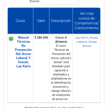
Buscar:
Ver más
cursos de
Curso
Valor
Descripción
Competencia/
Conocimiento
Manual
Ley Karin
Acoso
$ 280.000
Curso A
,
Técnicas
Laboral
Acoso
distancia
,
De
Sexual
El curso
Prevención
"Técnicas de
Del Acoso
Prevención del
Laboral Y
Acoso Laboral y
Sexual,
Sexual" está
Ley Karin
diseñado para
capacitar a
empleados y
empleadores en
la identificación,
prevención y
manejo efectivo
de situaciones
de acoso en ...
Mostrando cursos del 1 al 1 de un total de 1