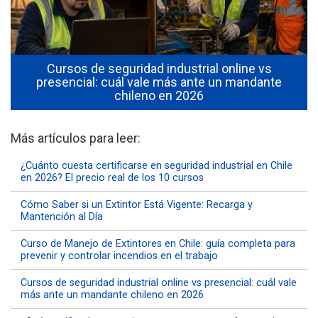
Cursos de seguridad industrial online vs
l
presencial: cuál vale más ante un mandante
chileno en 2026
Más artículos para leer:
¿Cuánto cuesta certificarse en seguridad industrial en Chile
en 2026? El precio real de los 10 cursos
Cómo Saber si un Extintor Está Vigente: Recarga y
Mantención al Día
Curso de Manejo de Extintores en Chile: guía completa para
prevenir y controlar incendios en el trabajo
Cursos de seguridad industrial online vs presencial: cuál vale
más ante un mandante chileno en 2026