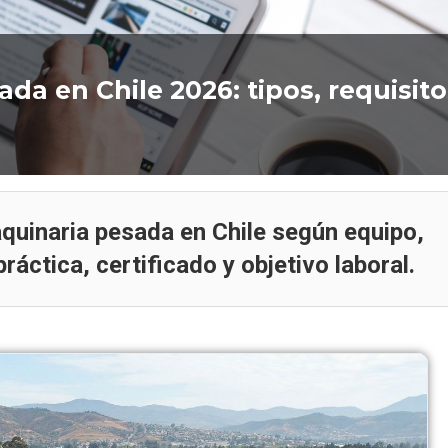
da en Chile 2026: tipos, requisito
Artículo
Artículo
aquinaria pesada en Chile según equipo,
práctica, certificado y objetivo laboral.
Mantenimiento de Tolvas de
Camiones de Extracción: Clave
Mantenimiento de 
para la Seguridad,
de Alto Tonelaje: La 
Disponibilidad y Productividad
Evitar Detenciones Cr
en Minería
Minería