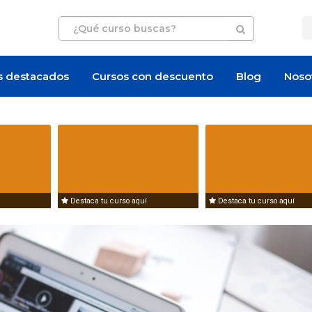
s destacados
Cursos con descuento
Blog
Noso
Destaca tu curso aquí
Destaca tu curso aquí