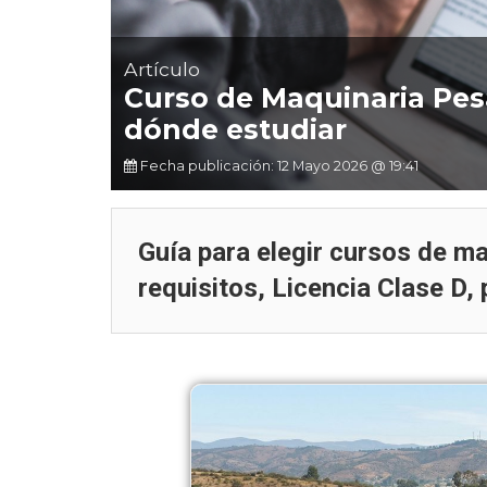
Artículo
Curso de Maquinaria Pesa
dónde estudiar
Fecha publicación: 12 Mayo 2026 @ 19:41
Artículo
Guía para elegir cursos de m
requisitos, Licencia Clase D, 
El Neumático OTR Más Grande
de la Minería: Tecnología
Gigante para la Máxima
Productividad