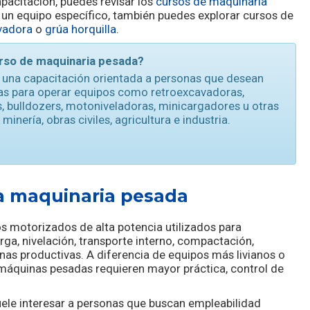
acitación, puedes revisar los
cursos de maquinaria
en un equipo específico, también puedes explorar cursos de
vadora
o
grúa horquilla
.
urso de maquinaria pesada?
 una capacitación orientada a personas que desean
as para operar equipos como retroexcavadoras,
, bulldozers, motoniveladoras, minicargadores u otras
nería, obras civiles, agricultura e industria.
a maquinaria pesada
 motorizados de alta potencia utilizados para
rga, nivelación, transporte interno, compactación,
nas productivas. A diferencia de equipos más livianos o
máquinas pesadas requieren mayor práctica, control de
suele interesar a personas que buscan empleabilidad