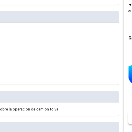
au
R
obre la operación de camión tolva