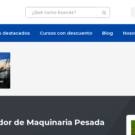
s destacados
Cursos con descuento
Blog
Noso
en
dor de Maquinaria Pesada