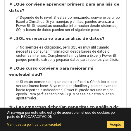
✴️ ¿Qué conviene aprender primero para análisis de
datos?
✅ Depende de tu nivel. Si estás comenzando, conviene partir por
Excel u Ofimática. Si ya manejas planillas, puedes avanzar a
Power BI. Si necesitas consultar información desde sistemas,
SQL y bases de datos pueden ser el siguiente paso.
✴️ ¿SQL es necesario para análisis de datos?
✅ No siempre es obligatorio, pero SQL es muy útil cuando
necesitas consultar información desde bases de datos o
sistemas internos. Complementa muy bien a Excel y Power BI
porque permite extraer y preparar datos para reportes y análisis.
✴️ ¿Qué curso conviene para mejorar mi
empleabilidad?
✅ Si estás comenzando, un curso de Excel u Ofimática puede
ser una buena base. Si ya manejas planillas y quieres avanzar
hacia reportes e indicadores, Power BI puede ser una mejor
opción. Para perfiles técnicos, SQL o bases de datos pueden
aportar valor.
✴️ ¿Las empresas deberían capacitar en análisis de
datos?
Al navegar por este sitio estoy de acuerdo en el uso de cookies por
parte de REDCAPACITACION
✅ Sí. Las empresas pueden mejorar reportes, reducir tareas
manuales y tomar mejores decisiones si capacitan equipos en
Ver nuestra política de privacidad
Acepto
Excel, Power BI, SQL o bases de datos. La ruta depende del