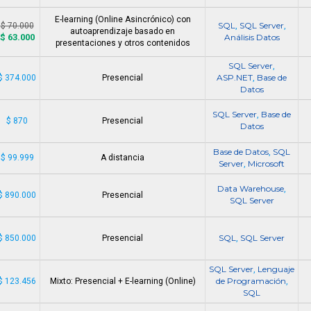
E-learning (Online Asincrónico) con
SQL
SQL Server
$ 70.000
,
,
autoaprendizaje basado en
$ 63.000
Análisis Datos
presentaciones y otros contenidos
SQL Server
,
ASP.NET
Base de
$ 374.000
Presencial
,
Datos
SQL Server
Base de
,
$ 870
Presencial
Datos
Base de Datos
SQL
,
$ 99.999
A distancia
Server
Microsoft
,
Data Warehouse
,
$ 890.000
Presencial
SQL Server
SQL
SQL Server
$ 850.000
Presencial
,
SQL Server
Lenguaje
,
de Programación
$ 123.456
Mixto: Presencial + E-learning (Online)
,
SQL