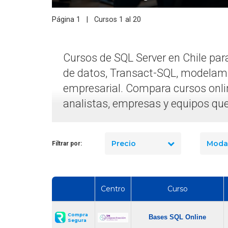
de SQL para Empresas:
lidad Clave para Tomar
Oferta Laboral - Desarrollador
Página 1 | Cursos 1 al 20
isiones con Datos
Fullstack
Cursos de SQL Server en Chile par
de datos, Transact-SQL, modelami
empresarial. Compara cursos onlin
analistas, empresas y equipos que
Precio
Moda
Filtrar por:
Centro
Curso
Compra
Bases SQL Online
Segura