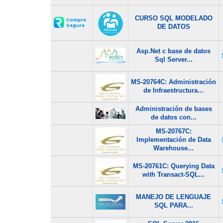
CURSO SQL MODELADO
Compra
Segura
DE DATOS
Asp.Net c base de datos
Sql Server...
MS-20764C: Administración
de Infraestructura...
Administración de bases
de datos con...
MS-20767C:
Implementación de Data
Warehouse...
MS-20761C: Querying Data
with Transact-SQL...
MANEJO DE LENGUAJE
SQL PARA...