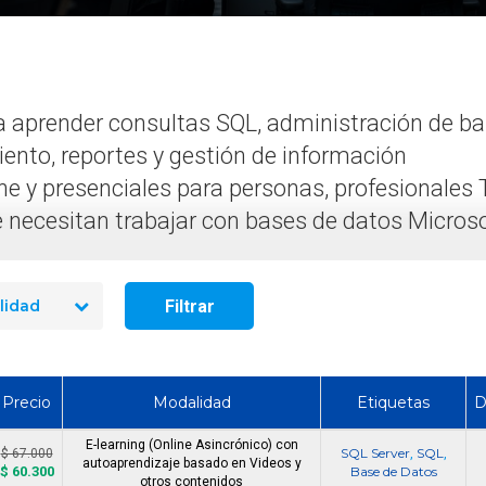
Búsqueda Líder de P
Búsqueda Analista Google
TI (Bussiness So
Data Studio Freelance
Manager) - Rubro L
a aprender consultas SQL, administración de b
ento, reportes y gestión de información
e y presenciales para personas, profesionales T
 necesitan trabajar con bases de datos Microso
Filtrar
lidad
Precio
Modalidad
Etiquetas
D
E-learning (Online Asincrónico) con
SQL Server
SQL
$ 67.000
,
,
autoaprendizaje basado en Videos y
$ 60.300
Base de Datos
otros contenidos