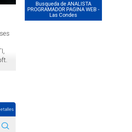
royectos
Busqueda de ANALISTA
Curso de S
lution
PROGRAMADOR PAGINA WEB -
La Habilid
ogística
Las Condes
Decisi
ases
I,
ft.
etalles