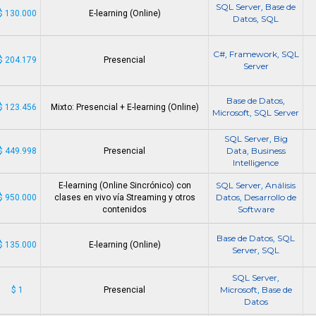
SQL Server
Base de
,
$ 130.000
E-learning (Online)
Datos
SQL
,
C#
Framework
SQL
,
,
$ 204.179
Presencial
Server
Base de Datos
,
$ 123.456
Mixto: Presencial + E-learning (Online)
Microsoft
SQL Server
,
SQL Server
Big
,
Data
Business
$ 449.998
Presencial
,
Intelligence
SQL Server
Análisis
E-learning (Online Sincrónico) con
,
Datos
Desarrollo de
$ 950.000
clases en vivo vía Streaming y otros
,
Software
contenidos
Base de Datos
SQL
,
$ 135.000
E-learning (Online)
Server
SQL
,
SQL Server
,
Microsoft
Base de
$ 1
Presencial
,
Datos