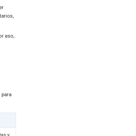
er
arios,
or eso,
 para
tas y