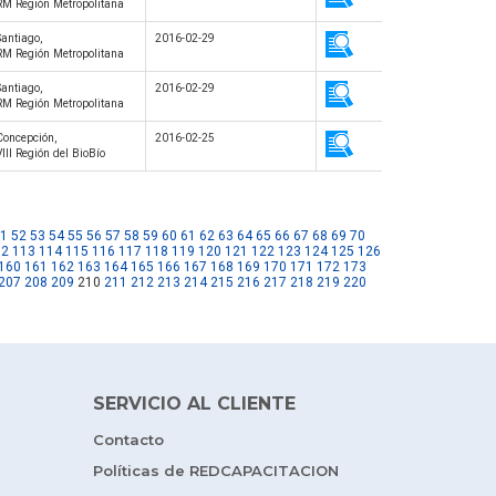
RM Región Metropolitana
Santiago,
2016-02-29
RM Región Metropolitana
Santiago,
2016-02-29
RM Región Metropolitana
Concepción,
2016-02-25
VIII Región del BioBío
1
52
53
54
55
56
57
58
59
60
61
62
63
64
65
66
67
68
69
70
12
113
114
115
116
117
118
119
120
121
122
123
124
125
126
160
161
162
163
164
165
166
167
168
169
170
171
172
173
207
208
209
210
211
212
213
214
215
216
217
218
219
220
SERVICIO AL CLIENTE
Contacto
Políticas de REDCAPACITACION