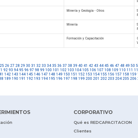
Minería y Geología - Otros
Minería
Formación y Capacitación
25
26
27
28
29
30
31
32
33
34
35
36
37
38
39
40
41
42
43
44
45
46
47
48
49
50
5
91
92
93
94
95
96
97
98
99
100
101
102
103
104
105
106
107
108
109
110
111
1
41
142
143
144
145
146
147
148
149
150
151
152
153
154
155
156
157
158
159
88
189
190
191
192
193
194
195
196
197
198
199
200
201
202
203
204
205
206
ERIMIENTOS
CORPORATIVO
tación
Qué es REDCAPACITACION
Clientes