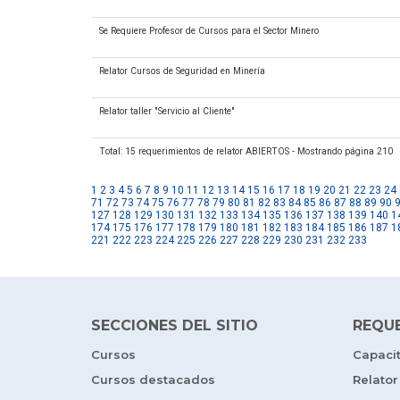
Se Requiere Profesor de Cursos para el Sector Minero
Relator Cursos de Seguridad en Minería
Relator taller "Servicio al Cliente"
Total: 15 requerimientos de relator ABIERTOS - Mostrando página 210
1
2
3
4
5
6
7
8
9
10
11
12
13
14
15
16
17
18
19
20
21
22
23
24
71
72
73
74
75
76
77
78
79
80
81
82
83
84
85
86
87
88
89
90
127
128
129
130
131
132
133
134
135
136
137
138
139
140
1
174
175
176
177
178
179
180
181
182
183
184
185
186
187
1
221
222
223
224
225
226
227
228
229
230
231
232
233
SECCIONES DEL SITIO
REQU
Cursos
Capaci
Cursos destacados
Relator