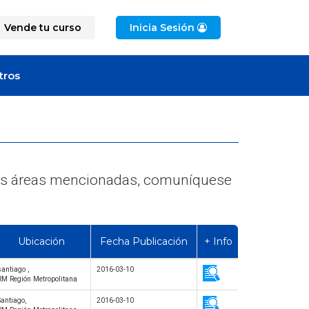
Vende tu curso
Inicia Sesión
tros
e las áreas mencionadas, comuníquese
Ubicación
Fecha Publicación
+ Info
santiago ,
2016-03-10
RM Región Metropolitana
Santiago,
2016-03-10