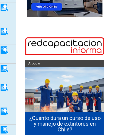
Artículo
Artículo
curso de
 en Chile
¿Cuánto dura un curso de uso
Cómo Se
les y qué
y manejo de extintores en
Emerge
ción
Chile?
Funcion