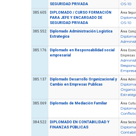
OS-10
SEGURIDAD PRIVADA
385.605
DIPLOMADO / CURSO FORMACIÓN
Área Segu
Diploma
PARA JEFE Y ENCARGADO DE
OS-10
SEGURIDAD PRIVADA
385.552
Diplomado Administración Logística
Área Compr
Diploma
Estrategica
Administ
385.176
Diplomado en Responsabilidad social
Área Econo
empresarial
Empresas
Administ
Responsa
Empresar
385.137
Diplomado Desarrollo Organizacional y
Área Admin
Diploma
Cambio en Empresas Publicas
Organiz
Estratég
385.069
Diplomado de Mediación Familiar
Área Cult
Diploma
Conflict
384.522
DIPLOMADO EN CONTABILIDAD Y
Área Secto
Diploma
FINANZAS PÚBLICAS
Contabil