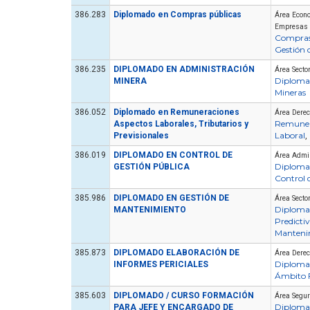
386.283
Diplomado en Compras públicas
Área Econo
Empresas
Compras
Gestión
386.235
DIPLOMADO EN ADMINISTRACIÓN
Área Sector
Diploma
MINERA
Mineras
386.052
Diplomado en Remuneraciones
Área Dere
Remuner
Aspectos Laborales, Tributarios y
Laboral
Previsionales
,
Artículo
386.019
DIPLOMADO EN CONTROL DE
Área Admin
Diploma
GESTIÓN PÚBLICA
Control 
385.986
DIPLOMADO EN GESTIÓN DE
Área Sector
Diploma
MANTENIMIENTO
Predict
Manteni
385.873
DIPLOMADO ELABORACIÓN DE
Área Dere
Diploma
INFORMES PERICIALES
Ámbito 
Cómo Formar una Brigada de
Emergencia en tu Empresa
385.603
DIPLOMADO / CURSO FORMACIÓN
Área Segu
Diploma
PARA JEFE Y ENCARGADO DE