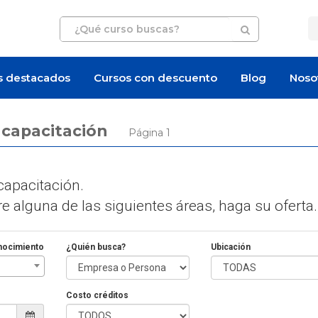
s destacados
Cursos con descuento
Blog
Noso
e capacitación
Página 1
apacitación.
 alguna de las siguientes áreas, haga su oferta.
nocimiento
¿Quién busca?
Ubicación
Costo créditos