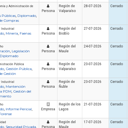
Región de
28-07-2026
Cerrado
mía y Administración de
Persona
Valparaíso
 Públicas
Diplomado
,
,
 de Compras
Región del
27-07-2026
Cerrado
 Industrial
do
Minería
Faenas
,
,
Persona
BioBío
Región del
24-07-2026
Cerrado
cho
ación
Legislación
,
Persona
Maule
Diplomado
Artículo
Artículo
Región de
23-07-2026
Cerrado
istración Pública
do
Gestión Pública
,
,
Persona
Valparaíso
de Gestión
Región de
23-07-2026
Cerrado
 Industrial
do
Mantención
,
Persona
Ñuble
iva PDM
Gestión del
,
miento
Región de los
21-07-2026
Cerrado
cho
¿Cuánto cuesta certificarse en
¿Cuánto cuesta un 
do
Informe Pericial
,
,
Empresa
Lagos
seguridad industrial en Chile
manejo de extintores
Forense
en 2026? El precio real de los
en 2026? Precios rea
10 cursos
incluye cada op
Región del
17-07-2026
Cerrado
ridad
do
Seguridad Privada
,
,
Persona
Maule