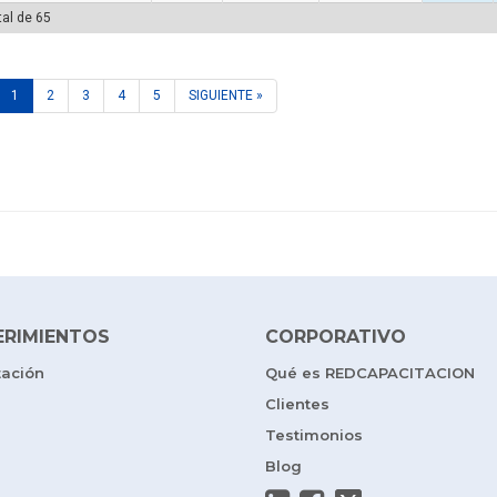
tal de 65
1
2
3
4
5
SIGUIENTE »
ERIMIENTOS
CORPORATIVO
tación
Qué es REDCAPACITACION
Clientes
Testimonios
Blog