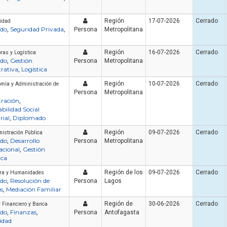
Región
17-07-2026
Cerrado
ridad
do
Seguridad Privada
,
,
Persona
Metropolitana
Región
16-07-2026
Cerrado
as y Logística
do
Gestión
,
Persona
Metropolitana
rativa
Logística
,
Región
10-07-2026
Cerrado
mía y Administración de
Persona
Metropolitana
ración
,
bilidad Social
ial
Diplomado
,
Región
09-07-2026
Cerrado
istración Pública
do
Desarrollo
,
Persona
Metropolitana
acional
Gestión
,
ica
Región de los
09-07-2026
Cerrado
ura y Humanidades
do
Resolución de
,
Persona
Lagos
os
Mediación Familiar
,
Región de
30-06-2026
Cerrado
r Financiero y Banca
do
Finanzas
,
,
Persona
Antofagasta
idad