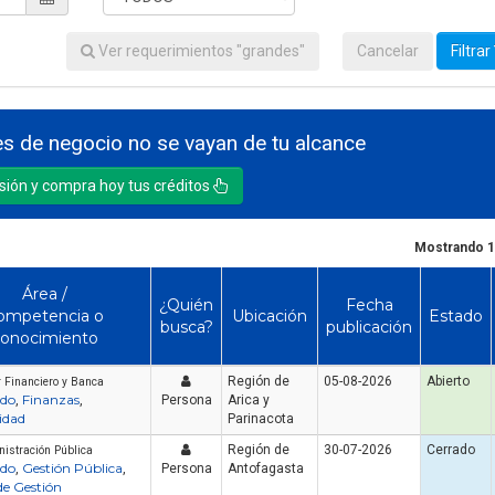
Ver requerimientos "grandes"
Cancelar
Filtrar
s de negocio no se vayan de tu alcance
esión y compra hoy tus créditos
Mostrando 1
Área /
¿Quién
Fecha
ompetencia o
Ubicación
Estado
busca?
publicación
onocimiento
Región de
05-08-2026
Abierto
r Financiero y Banca
do
Finanzas
,
,
Persona
Arica y
idad
Parinacota
Región de
30-07-2026
Cerrado
istración Pública
do
Gestión Pública
,
,
Persona
Antofagasta
de Gestión