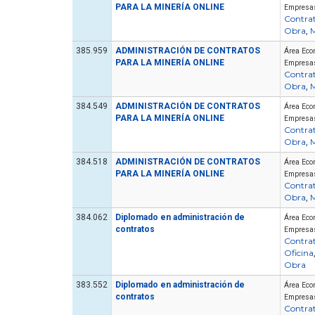
PARA LA MINERÍA ONLINE
Empresa
Contra
Obra
M
,
385.959
ADMINISTRACIÓN DE CONTRATOS
Área Eco
PARA LA MINERÍA ONLINE
Empresa
Contra
Obra
M
,
384.549
ADMINISTRACIÓN DE CONTRATOS
Área Eco
PARA LA MINERÍA ONLINE
Empresa
Contra
Obra
M
,
Artículo
384.518
ADMINISTRACIÓN DE CONTRATOS
Área Eco
PARA LA MINERÍA ONLINE
Empresa
Contra
Obra
M
,
384.062
Diplomado en administración de
Área Eco
contratos
Empresa
Contra
Oficina
¿Cuánto cuesta certificarse en
Obra
seguridad industrial en Chile
383.552
Diplomado en administración de
ormar una Brigada de
en 2026? El precio real de los
Área Eco
contratos
Empresa
encia en tu Empresa
10 cursos
Contra