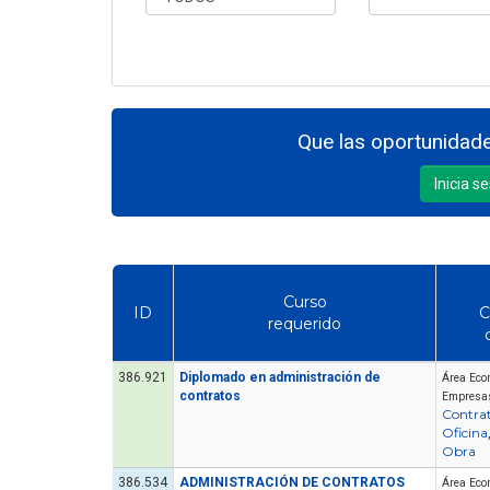
Que las oportunidade
Inicia s
Curso
ID
C
requerido
386.921
Diplomado en administración de
Área Eco
contratos
Empresa
Contra
Oficina
Obra
386.534
ADMINISTRACIÓN DE CONTRATOS
Área Eco