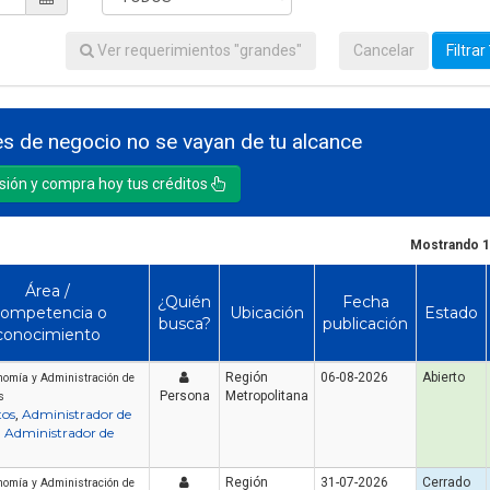
Ver requerimientos "grandes"
Cancelar
Filtrar
s de negocio no se vayan de tu alcance
esión y compra hoy tus créditos
Mostrando 1
Área /
¿Quién
Fecha
ompetencia o
Ubicación
Estado
busca?
publicación
conocimiento
Región
06-08-2026
Abierto
nomía y Administración de
Persona
Metropolitana
s
tos
Administrador de
,
Administrador de
,
Región
31-07-2026
Cerrado
nomía y Administración de