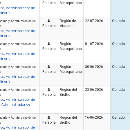
Persona
Metropolitana
s
tos
Administrador de
,
inería
Región de
22-07-2026
Cerrado
nomía y Administración de
Persona
Atacama
s
tos
Administrador de
,
inería
Región
01-07-2026
Cerrado
nomía y Administración de
Persona
Metropolitana
s
tos
Administrador de
,
inería
Artículo
Artículo
Región
30-06-2026
Cerrado
nomía y Administración de
Persona
Metropolitana
s
tos
Administrador de
,
inería
Región del
23-06-2026
Cerrado
nomía y Administración de
Persona
BioBío
s
tos
Administrador de
,
Administrador de
,
¿Cuánto cuesta un curso de
manejo de extintores en Chile
¿Cuánto dura un cur
Región del
16-06-2026
Cerrado
en 2026? Precios reales y qué
y manejo de extint
nomía y Administración de
Persona
BioBío
s
incluye cada opción
Chile?
tos
Administrador de
,