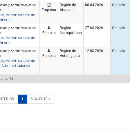
Región de
08-04-2026
Cerrado
nomía y Administración de
Empresa
Atacama
s
tos
Administrador de
,
inería
Región
27-03-2026
Cerrado
nomía y Administración de
Persona
Metropolitana
s
tos
Administrador de
,
inería
Región de
12-03-2026
Cerrado
nomía y Administración de
Persona
Antofagasta
s
tos
Administrador de
,
Administrador de
,
tal de 15
ANTERIOR
1
SIGUIENTE »