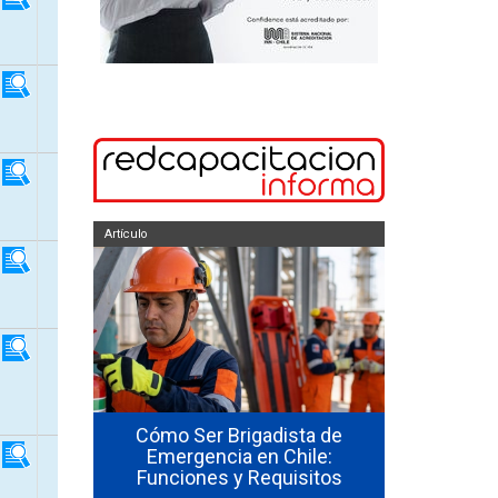
Artículo
Artículo
so de uso
Cómo Ser Brigadista de
ores en
Emergencia en Chile:
Cómo Form
Funciones y Requisitos
Emergenc