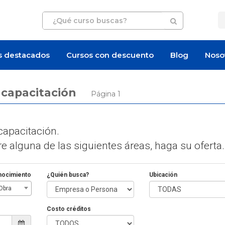
s destacados
Cursos con descuento
Blog
Noso
e capacitación
Página 1
apacitación.
 alguna de las siguientes áreas, haga su oferta.
nocimiento
¿Quién busca?
Ubicación
Obra
Costo créditos