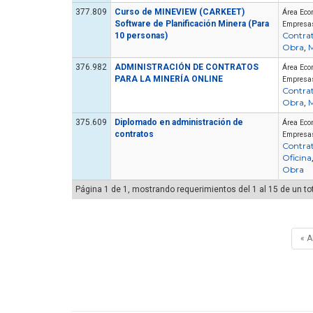
377.809
Curso de MINEVIEW (CARKEET)
Área Eco
Software de Planificación Minera (Para
Empresa
Contra
10 personas)
Obra
M
,
376.982
ADMINISTRACIÓN DE CONTRATOS
Área Eco
PARA LA MINERÍA ONLINE
Empresa
Contra
Obra
M
,
375.609
Diplomado en administración de
Área Eco
contratos
Empresa
Contra
Oficina
Obra
Página 1 de 1, mostrando requerimientos del 1 al 15 de un to
« 