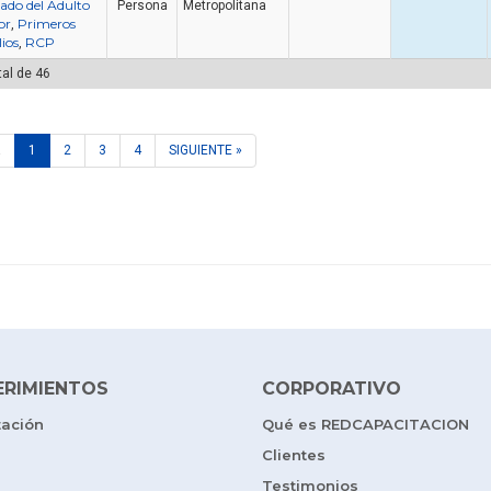
ado del Adulto
Persona
Metropolitana
or
Primeros
,
lios
RCP
,
tal de 46
R
1
2
3
4
SIGUIENTE »
ERIMIENTOS
CORPORATIVO
tación
Qué es REDCAPACITACION
Clientes
Testimonios