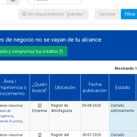
Ver requerimientos "grandes"
Cancelar
Filtrar
s de negocio no se vayan de tu alcance
esión y compra hoy tus créditos
Mostrando 1
Área /
¿Quién
Fecha
mpetencia o
Ubicación
Estado
busca?
publicación
onocimiento
Región de
05-08-2026
Cerrado
Sector Industrial
ada de
Empresa
Antofagasta
exitosamente
rgencia
,
eros Auxilios
,
Región del
30-07-2026
Cerrado
Sector Industrial