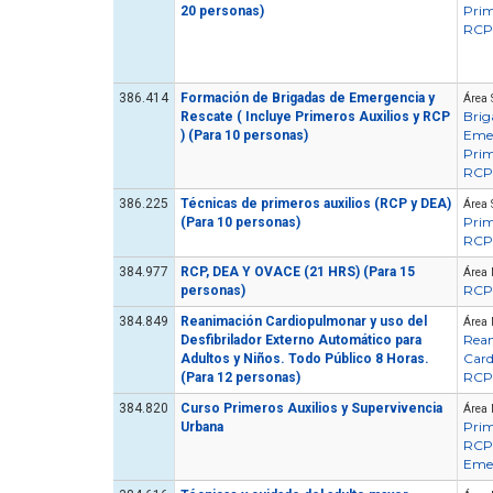
Prim
20 personas)
RCP
386.414
Formación de Brigadas de Emergencia y
Área 
Brig
Rescate ( Incluye Primeros Auxilios y RCP
Eme
) (Para 10 personas)
Prim
RCP
386.225
Técnicas de primeros auxilios (RCP y DEA)
Área 
Prim
(Para 10 personas)
RCP
384.977
RCP, DEA Y OVACE (21 HRS) (Para 15
Área 
RCP
personas)
384.849
Reanimación Cardiopulmonar y uso del
Área 
Rea
Desfibrilador Externo Automático para
Car
Adultos y Niños. Todo Público 8 Horas.
RCP
(Para 12 personas)
384.820
Curso Primeros Auxilios y Supervivencia
Área 
Prim
Urbana
RCP
Eme