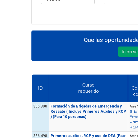
Que las oportunidade
Inicia s
Curso
ID
Co
requerido
c
386.800
Formación de Brigadas de Emergencia y
Área 
Brig
Rescate ( Incluye Primeros Auxilios y RCP
Eme
) (Para 10 personas)
Prim
RCP
386.498
Primeros auxilios, RCP y uso de DEA (Paar
Área 