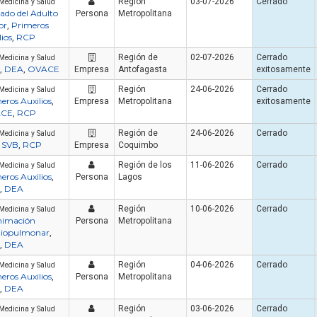
Región
03-07-2026
Cerrado
Medicina y Salud
ado del Adulto
Persona
Metropolitana
or
Primeros
,
lios
RCP
,
Región de
02-07-2026
Cerrado
Medicina y Salud
DEA
OVACE
,
,
Empresa
Antofagasta
exitosamente
Región
24-06-2026
Cerrado
Medicina y Salud
eros Auxilios
,
Empresa
Metropolitana
exitosamente
CE
RCP
,
Región de
24-06-2026
Cerrado
Medicina y Salud
SVB
RCP
,
,
Empresa
Coquimbo
Región de los
11-06-2026
Cerrado
Medicina y Salud
eros Auxilios
,
Persona
Lagos
DEA
,
Región
10-06-2026
Cerrado
Medicina y Salud
nimación
Persona
Metropolitana
diopulmonar
,
DEA
,
Región
04-06-2026
Cerrado
Medicina y Salud
eros Auxilios
,
Persona
Metropolitana
DEA
,
Región
03-06-2026
Cerrado
Medicina y Salud