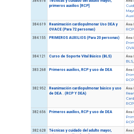
384.616
Técnicas y cuidado del adulto mayor,
Área 
Cuid
primeros auxilios [RCP]
May
Auxi
384.619
Reanimación cardiopulmonar Uso DEA y
Área 
RCP
OVACE (Para 72 personas)
384.155
PRIMEROS AUXILIOS (Para 20 personas)
Área 
Prim
OVA
384.121
Curso de Soporte Vital Básico (BLS)
Área 
BLS
383.268
Primeros auxilios, RCP y uso de DEA
Área 
Prim
RCP
382.952
Reanimación cardiopulmonar básico y uso
Área 
Rea
de DEA . (RCP Y DEA)
Car
RCP
382.656
Primeros auxilios, RCP y uso de DEA
Área 
Prim
RCP
382.628
Técnicas y cuidado del adulto mayor,
Área 