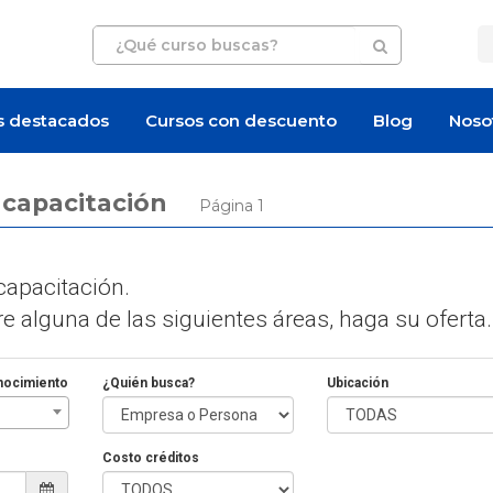
s destacados
Cursos con descuento
Blog
Noso
e capacitación
Página 1
apacitación.
 alguna de las siguientes áreas, haga su oferta.
nocimiento
¿Quién busca?
Ubicación
Costo créditos