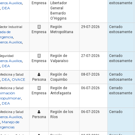
eros Auxilios
,
Empresa
Libertador
exitosamente
DEA
,
General
Bernardo
O'Higgins
Región
29-07-2026
Cerrado
Sector Industrial
ada de
Empresa
Metropolitana
exitosamente
rgencia
,
eros Auxilios
,
Región de
27-07-2026
Cerrado
Seguridad
eros Auxilios
,
Empresa
Valparaíso
exitosamente
Artículo
Artículo
DEA
,
Región de
08-07-2026
Cerrado
Medicina y Salud
DEA
OVACE
,
,
Persona
Coquimbo
exitosamente
Región de
06-07-2026
Cerrado
Medicina y Salud
nimación
Empresa
Antofagasta
exitosamente
diopulmonar
,
DEA
,
¿Cuánto cuesta certi
Región de los
06-07-2026
Cerrado
Medicina y Salud
eros Auxilios
seguridad industrial
,
Persona
Ríos
Manejo de
,
Cómo Formar una Brigada de
en 2026? El precio re
rgencias
Emergencia en tu Empresa
10 cursos