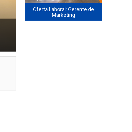
e Control
Oferta Laboral: Gerente de
Busqu
os Junior
Marketing
CAT