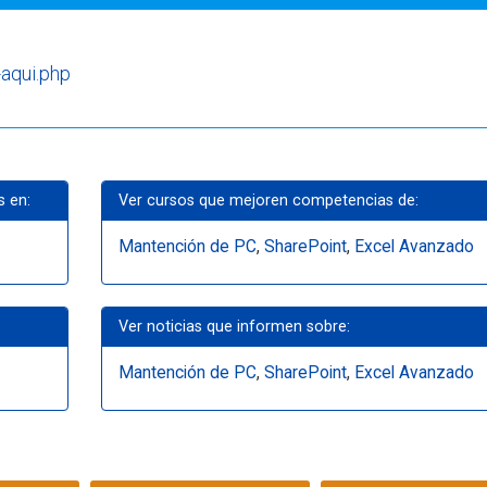
-aqui.php
s en:
Ver cursos que mejoren competencias de:
Mantención de PC
,
SharePoint
,
Excel Avanzado
Ver noticias que informen sobre:
Mantención de PC
,
SharePoint
,
Excel Avanzado