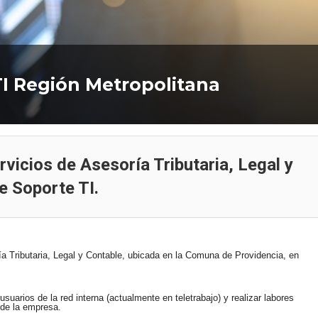
Análisis de datos con
herramientas Microsoft para
Búsqueda Ingeniero d
mejorar tu empleabilidad
de Gestión y Proyect
TI Región Metropolitana
rvicios de Asesoría Tributaria, Legal y
e Soporte TI.
ía Tributaria, Legal y Contable, ubicada en la Comuna de Providencia, en
 usuarios de la red interna (actualmente en teletrabajo) y realizar labores
 de la empresa.