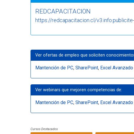
REDCAPACITACION
https://redcapacitacion.cl/v3.info.publicite
Ver ofertas de empleo que soliciten conocimiento
Mantención de PC
,
SharePoint
,
Excel Avanzado
Ver webinars que mejoren competencias de:
Mantención de PC
,
SharePoint
,
Excel Avanzado
Cursos Destacados