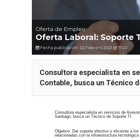
Curso de Excel Avanzado en
usqueda de cargo
Chile: Precios, Qué Incluye y
CATEGORY WEB
Cómo Elegir en 2026
Oferta de Empleo
Oferta Laboral: Soporte 
Fecha publicación: 02 Febrero 2021 @ 17:20
Consultora especialista en se
Contable, busca un Técnico d
Consultora especialista en servicios de Asesor
Santiago, busca un Técnico de Soporte TI.
Objetivo: Dar soporte efectivo y eficiente a los
relacionadas con la infraestructura tecnológica