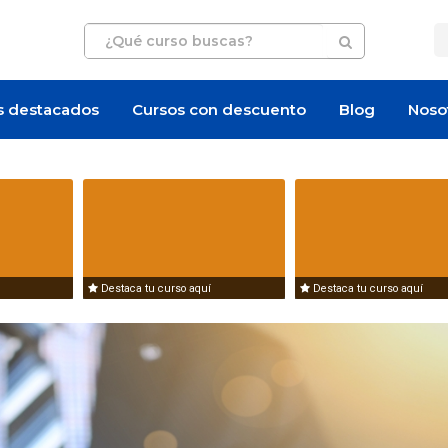
s destacados
Cursos con descuento
Blog
Noso
Artículo
Oferta de empleo
Destaca tu curso aquí
Destaca tu curso aquí