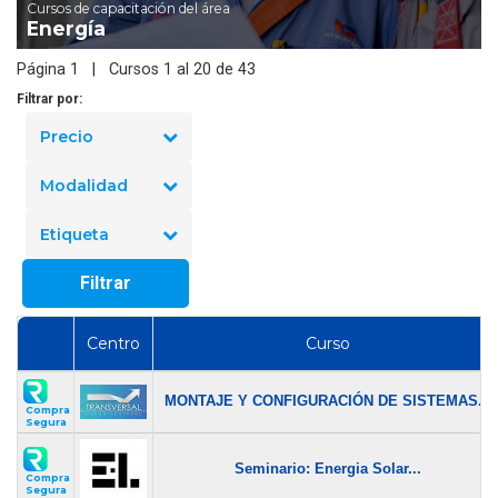
Cursos de capacitación del área
Energía
Página 1 | Cursos 1 al 20 de 43
Filtrar por:
Precio
Modalidad
Etiqueta
Filtrar
Centro
Curso
MONTAJE Y CONFIGURACIÓN DE SISTEMAS...
Compra
Segura
Seminario: Energia Solar...
Compra
Segura