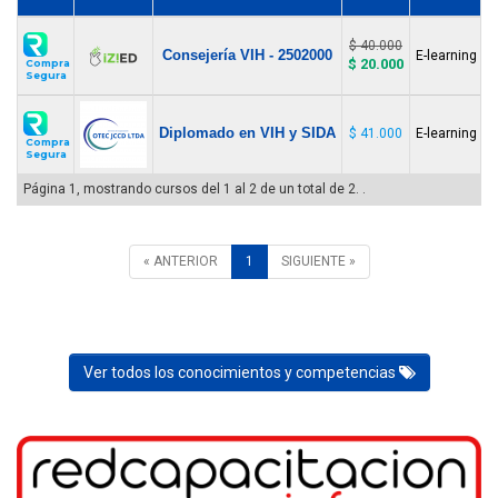
$ 40.000
Consejería VIH - 2502000
E-learning (
$ 20.000
Compra
Segura
Diplomado en VIH y SIDA
$ 41.000
E-learning (
Compra
Segura
Página 1, mostrando cursos del 1 al 2 de un total de 2. .
« ANTERIOR
1
SIGUIENTE »
Ver todos los conocimientos y competencias