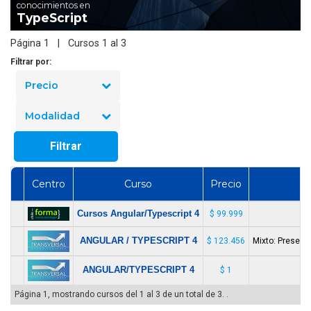
conocimientos en
TypeScript
Página 1 | Cursos 1 al 3
Filtrar por:
Precio
Modalidad
Filtrar
Centro
Curso
Precio
M
Cursos Angular/Typescript 4
$ 99.999
P
ANGULAR / TYPESCRIPT 4
$ 123.456
Mixto: Presenci
ANGULAR/TYPESCRIPT 4
$ 1
P
Página 1, mostrando cursos del 1 al 3 de un total de 3. .