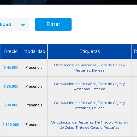
seguridad industrial
Cómo Formar una Brigada de
en 2026? El precio re
Emergencia en tu Empresa
10 cursos
Filtrar
lidad
Precio
Modalidad
Etiquetas
D
Ondulación de Pestañas
Tinte de Cejas y
,
$ 45.000
Presencial
Pestañas
Belleza
,
Ondulación de Pestañas
Tinte de Cejas y
,
$ 86.000
Presencial
Pestañas
Estética
,
Ondulación de Pestañas
Tinte de Cejas y
,
$ 80.000
Presencial
Pestañas
Belleza
,
Ondulación de Pestañas
Perfilado y Fijación
,
$ 110.000
Presencial
de Cejas
Tinte de Cejas y Pestañas
,