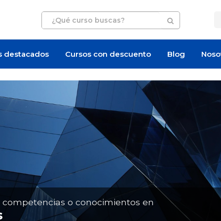
s destacados
Cursos con descuento
Blog
Noso
Artículo
Artículo
n competencias o conocimientos en
s
¿Cuánto cuesta certi