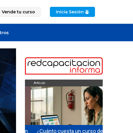
Vende tu curso
Inicia Sesión
tros
Artículo
Artículo
ficarse en
¿Cuánto cuesta un curso de