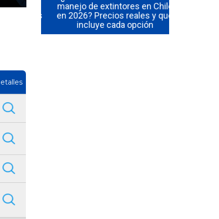
 en Chile
manejo de extintores en Chile
¿Cuánto du
al de los
en 2026? Precios reales y qué
y manejo
incluye cada opción
etalles