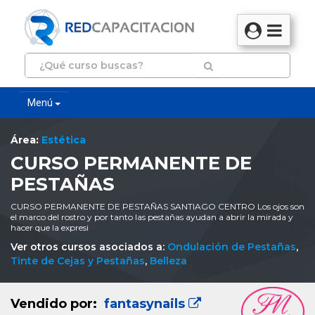
Menú
Área:
Estética
CURSO PERMANENTE DE
PESTAÑAS
CURSO PERMANENTE DE PESTAÑAS SANTIAGO CENTRO Los ojos son
el marco del rostro y por tanto las pestañas ayudan a abrir la mirada y
hacer que la expresi
Ver otros cursos asociados a:
Ondulación de Pestañas
,
Tinte de Cejas y Pestañas
,
Belleza
Vendido por:
fantasynails