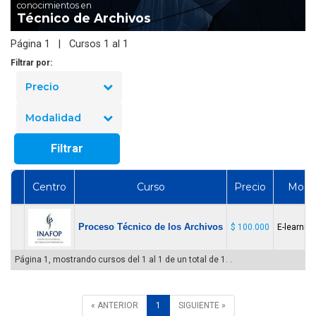
conocimientos en
Técnico de Archivos
Página 1 | Cursos 1 al 1
Filtrar por:
Precio
Modalidad
Filtrar
Centro
Curso
Precio
Modal
Proceso Técnico de los Archivos
$ 100.000
E-learning
Página 1, mostrando cursos del 1 al 1 de un total de 1. .
« ANTERIOR
1
SIGUIENTE »