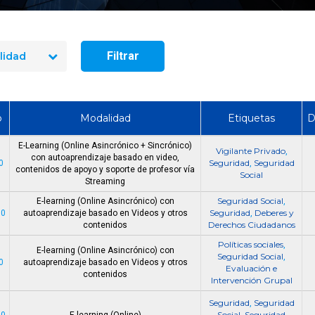
RRHH, Office Manager, Líder
HSE, Encargado/a Seguridad
Oferta Laboral Asiste
Patrimonial
Calidad de Vida VII
Filtrar
lidad
o
Modalidad
Etiquetas
D
E-Learning (Online Asincrónico + Sincrónico)
Vigilante Privado
,
con autoaprendizaje basado en video,
Seguridad
Seguridad
0
,
contenidos de apoyo y soporte de profesor vía
Social
Streaming
Seguridad Social
E-learning (Online Asincrónico) con
,
Seguridad
Deberes y
00
autoaprendizaje basado en Videos y otros
,
Derechos Ciudadanos
contenidos
Políticas sociales
,
E-learning (Online Asincrónico) con
Seguridad Social
,
0
autoaprendizaje basado en Videos y otros
Evaluación e
contenidos
Intervención Grupal
Seguridad
Seguridad
,
Social
Seguridad
00
E-learning (Online)
,