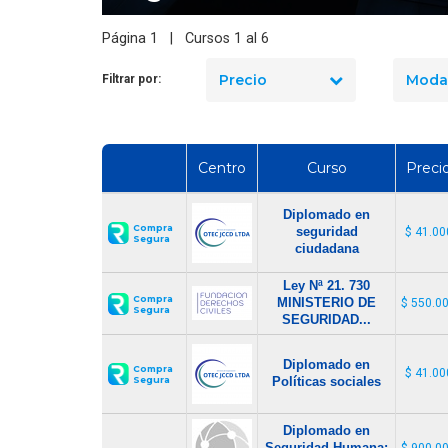
¿Cuánto dura un curso de uso
y manejo de extintores en
Página 1 | Cursos 1 al 6
Chile?
Precio
Moda
Filtrar por:
Centro
Curso
Preci
Diplomado en
Compra
seguridad
$ 41.00
Segura
ciudadana
Ley Nª 21. 730
Compra
MINISTERIO DE
$ 550.0
Segura
SEGURIDAD...
Diplomado en
Compra
$ 41.00
Segura
Políticas sociales
Diplomado en
Seguridad Humana:
$ 900.0