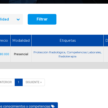
Cómo Formar una Br
Emergencia en tu 
Filtrar
lidad
recio
Modalidad
Etiquetas
D
Protección Radiológica
Competencias Laborales
,
,
180.000
Presencial
Radioterapia
ANTERIOR
1
SIGUIENTE »
los conocimientos y competencias