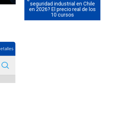
seguridad industrial en Chile
manejo de 
igada de
en 2026? El precio real de los
en 2026? P
Empresa
10 cursos
inclu
etalles