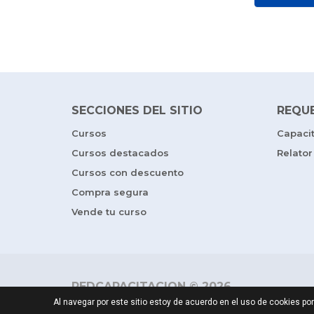
SECCIONES DEL SITIO
REQU
Cursos
Capaci
Cursos destacados
Relator
Cursos con descuento
Compra segura
Vende tu curso
REDCAPACITACION © 2026
Al navegar por este sitio estoy de acuerdo en el uso de cookies 