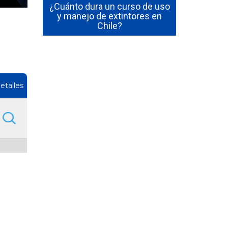
 en Chile
¿Cuánto dura un curso de uso
Cómo Se
les y qué
y manejo de extintores en
Emerge
ción
Chile?
Funcion
etalles