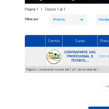
Cómo Formar una Brigada de
Página 1 | Cursos 1 al 1
Emergencia en tu Empresa
Precio
Moda
Filtrar por:
Centro
Curso
Prec
CONTRAPARTE SAG
PROFESIONAL O
$ 231.
TÉCNICO,...
Página 1, mostrando cursos del 1 al 1 de un total de 1. .
« 