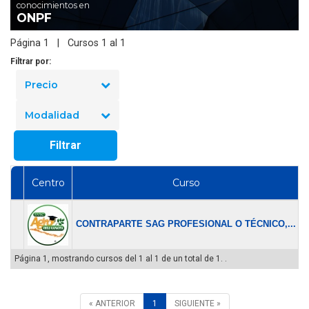
conocimientos en
ONPF
Página 1 | Cursos 1 al 1
Filtrar por:
Precio
Modalidad
Filtrar
Centro
Curso
CONTRAPARTE SAG PROFESIONAL O TÉCNICO,...
$
Página 1, mostrando cursos del 1 al 1 de un total de 1. .
« ANTERIOR
1
SIGUIENTE »