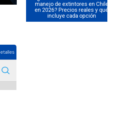
 en Chile
manejo de extintores en Chile
¿Cuánto du
al de los
en 2026? Precios reales y qué
y manejo
incluye cada opción
etalles