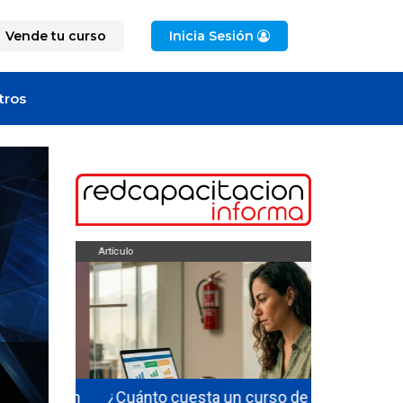
Vende tu curso
Inicia Sesión
tros
Artículo
Artículo
ficarse en
¿Cuánto cuesta un curso de