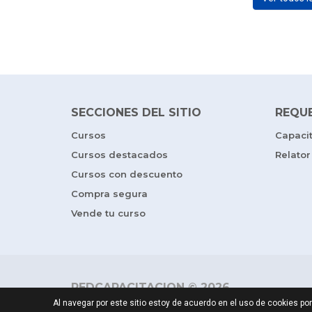
SECCIONES DEL SITIO
REQU
Cursos
Capaci
Cursos destacados
Relator
Cursos con descuento
Compra segura
Vende tu curso
REDCAPACITACION © 2026
Al navegar por este sitio estoy de acuerdo en el uso de cookies 