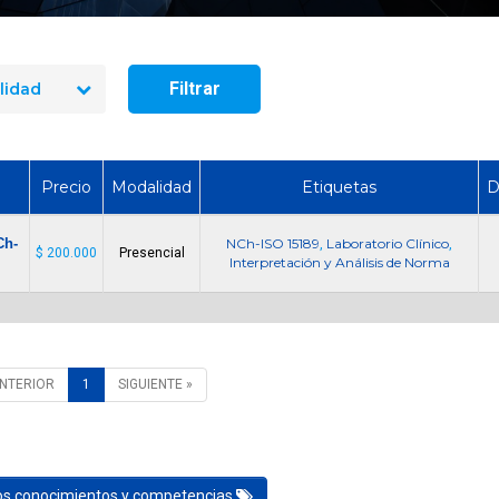
seguridad industrial
Cómo Formar una Brigada de
en 2026? El precio re
Emergencia en tu Empresa
10 cursos
Filtrar
lidad
Precio
Modalidad
Etiquetas
D
h-
NCh-ISO 15189
Laboratorio Clínico
,
,
$ 200.000
Presencial
Interpretación y Análisis de Norma
ANTERIOR
1
SIGUIENTE »
los conocimientos y competencias