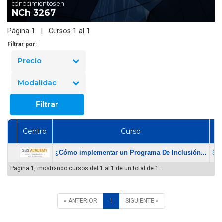
conocimientos en
NCh 3267
Página 1 | Cursos 1 al 1
Filtrar por:
Precio
Modalidad
Filtrar
Centro
Curso
Pr
¿Cómo implementar un Programa De Inclusión...
$ 1
Página 1, mostrando cursos del 1 al 1 de un total de 1. .
« ANTERIOR
1
SIGUIENTE »