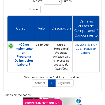
Mostrar
Cursos
Buscar:
Ver más
cursos de
Curso
Valor
Descripción
Competencia/
Conocimiento
¿Cómo
Ley 20.845
NCh
$ 160.000
Curso
,
implementar
3267
Inclusión
Presencial
,
un
Laboral
Programa
Programa
exclusivo para
De Inclusión
empresas en
Laboral?
proceso de
inclusión...
Mostrando cursos del 1 al 1 de un total de 1
Anterior
1
Siguiente
Cursos patrocinados