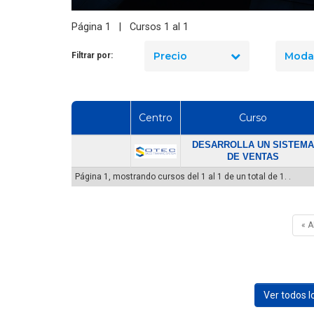
seguridad industrial en Chile
ormar una Brigada de
en 2026? El precio real de los
Página 1 | Cursos 1 al 1
encia en tu Empresa
10 cursos
Precio
Moda
Filtrar por:
Centro
Curso
DESARROLLA UN SISTEMA
DE VENTAS
Página 1, mostrando cursos del 1 al 1 de un total de 1. .
« 
Ver todos 