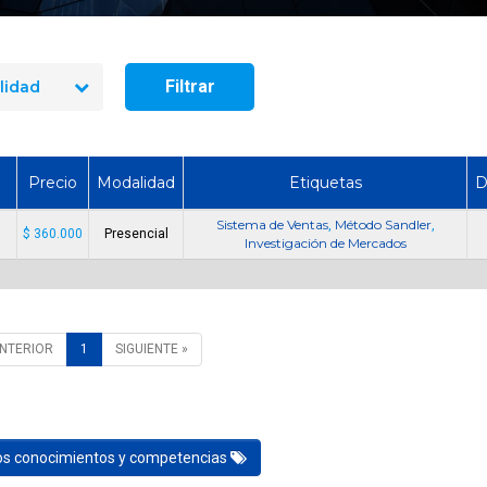
manejo de extintores en Chile
¿Cuánto dura un cur
en 2026? Precios reales y qué
y manejo de extint
incluye cada opción
Chile?
Filtrar
lidad
Precio
Modalidad
Etiquetas
D
Sistema de Ventas
Método Sandler
,
,
$ 360.000
Presencial
Investigación de Mercados
ANTERIOR
1
SIGUIENTE »
los conocimientos y competencias