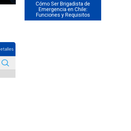
so de uso
Cómo Ser Brigadista de
ores en
Emergencia en Chile:
Cómo Form
Funciones y Requisitos
Emergenc
etalles