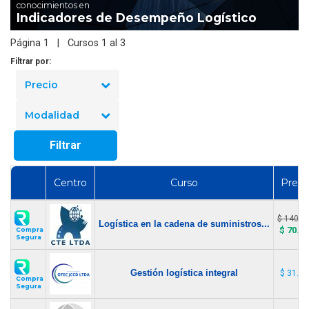
conocimientos en
Indicadores de Desempeño Logístico
Página 1 | Cursos 1 al 3
Filtrar por:
Precio
Modalidad
Filtrar
Centro
Curso
Preci
$ 140.0
Logística en la cadena de suministros...
$ 70.0
Compra
Segura
Gestión logística integral
$ 31.00
Compra
Segura