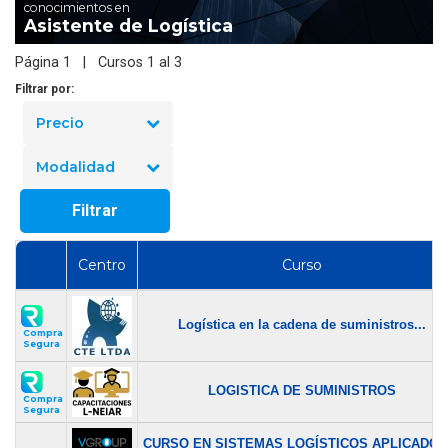
conocimientos en
Asistente de Logística
Página 1 | Cursos 1 al 3
Filtrar por:
Precio
Modalidad
Filtrar
Centro
Curso
Logística en la cadena de suministros...
Compra
Segura
LOGISTICA DE SUMINISTROS
Compra
Segura
CURSO EN SISTEMAS LOGÍSTICOS APLICADOS.