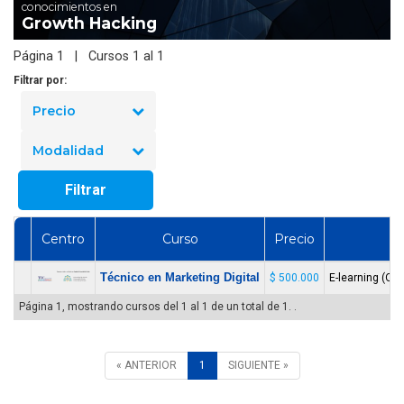
conocimientos en
Growth Hacking
Página 1 | Cursos 1 al 1
Filtrar por:
Precio
Modalidad
Filtrar
Centro
Curso
Precio
Técnico en Marketing Digital
$ 500.000
E-learning (On
Página 1, mostrando cursos del 1 al 1 de un total de 1. .
« ANTERIOR
1
SIGUIENTE »