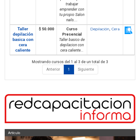
trabajar
emprender con
tu propio Salon
nails....
Taller
Depilación
Cera
$ 50.000
Curso
,
depilación
Presencial
basica con
Taller basico de
cera
depilacion con
caliente
cera caliente...
Mostrando cursos del 1 al 3 de un total de 3
Anterior
1
Siguiente
Artículo