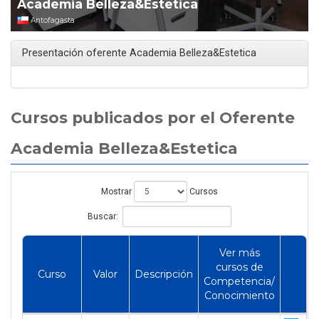
Academia Belleza&Estetica
Antofagasta
Presentación oferente Academia Belleza&Estetica
Cursos publicados por el Oferente
Academia Belleza&Estetica
Mostrar
Cursos
Buscar:
Ver más
cursos de
Curso
Valor
Descripción
Competencia/
Conocimiento