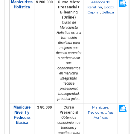
Manicurista
Alisados de
$ 200.000
Curso Mixto:
Holística
Keratina
Botox
Presencial +
,
Capilar
Belleza
E-learning
,
(Online)
Curso de
Manicurista
Holística es una
formación
diseñada para
mujeres que
desean aprender
o perfeccionar
sus
conocimientos
en manicura,
integrando
técnica
profesional,
bioseguridad,
práctica guia...
Manicure
Manicure
$ 80.000
Curso
,
Nivel I y
Pedicure
Uñas
Presencial
,
Pedicura
Acrílicas
Obten los
Basica
conocimientos
teoricos y
practicos para